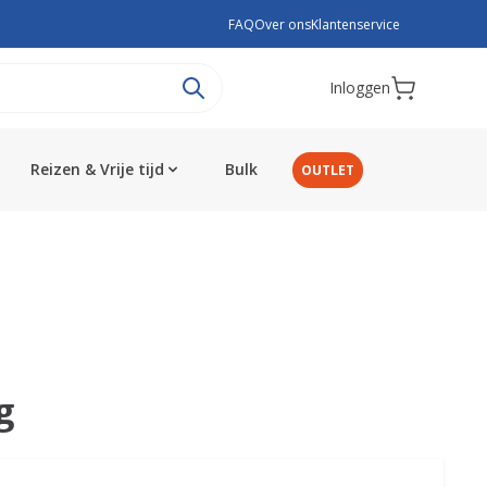
FAQ
Over ons
Klantenservice
Inloggen
Reizen & Vrije tijd
Bulk
OUTLET
g