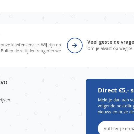
r
Veel gestelde vrag
 onze klantenservice. Wij zijn op
Om je alvast op weg te
 Buiten deze tijden reageren we
AVO
Direct €5,-
rijven
Meld je dan aan v
volgende bestelling
nieuws en onze de
E-mailadres