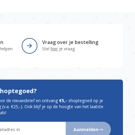
en
Vraag over je bestelling
 helpen
Stel
hier
je vraag
 shoptegoed?
oor de nieuwsbrief en ontvang
€5,-
shoptegoed op je
 (v.a. €25,-). Ook blijf je op de hoogte van het laatste
als!
Aanmelden