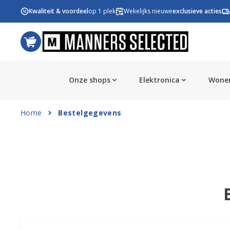
Ga naar de inhoud
Kwaliteit & voordeel
op 1 plek
Wekelijks nieuwe
exclusieve acties
Onze shops
Elektronica
Wonen
Home
Bestelgegevens