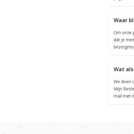
Waar bl
Om onze p
dat je mee
bezorgmom
Wat als
We doen on
Mijn Beste
mail met m