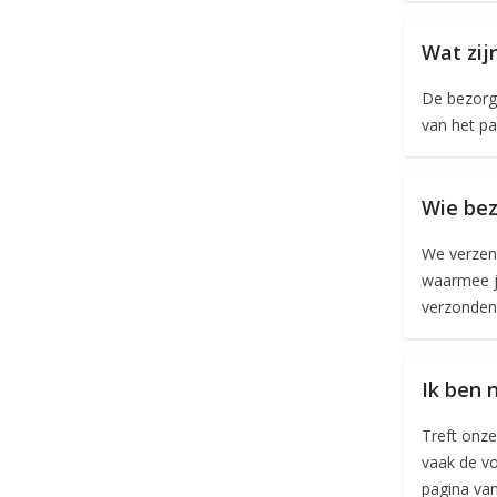
Wat zij
De bezorgk
van het pa
Wie bez
We verzend
waarmee je
verzonden i
Ik ben 
Treft onze
vaak de vo
pagina van 