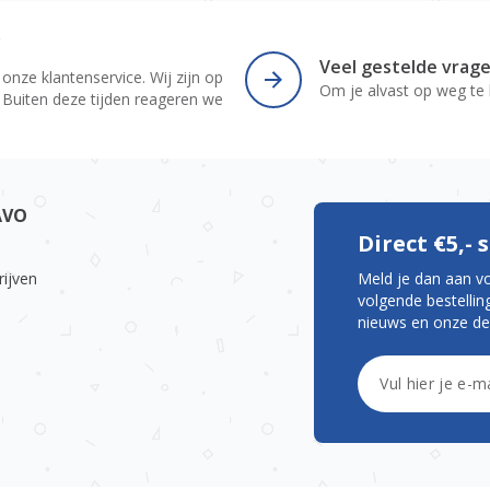
r
Veel gestelde vrag
 onze klantenservice. Wij zijn op
Om je alvast op weg te
 Buiten deze tijden reageren we
AVO
Direct €5,-
rijven
Meld je dan aan v
volgende bestelling
nieuws en onze de
E-mailadres