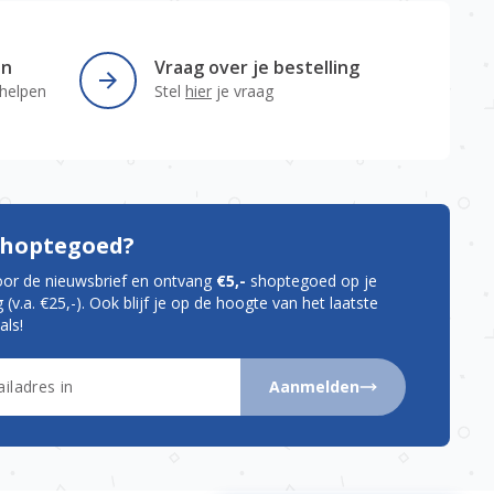
en
Vraag over je bestelling
 helpen
Stel
hier
je vraag
 shoptegoed?
oor de nieuwsbrief en ontvang
€5,-
shoptegoed op je
 (v.a. €25,-). Ook blijf je op de hoogte van het laatste
als!
Aanmelden