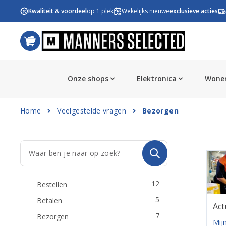
Ga naar de inhoud
Kwaliteit & voordeel
op 1 plek
Wekelijks nieuwe
exclusieve acties
Onze shops
Elektronica
Wonen
Home
Veelgestelde vragen
Bezorgen
12
Bestellen
5
Betalen
Act
7
Bezorgen
Mijn